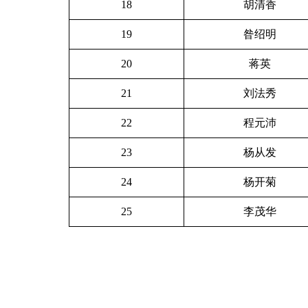
18
胡清香
19
昝绍明
20
蒋英
21
刘法秀
22
程元沛
23
杨从发
24
杨开菊
25
李茂华