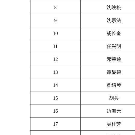
8
沈映松
9
沈宗法
10
杨长奎
11
任兴明
12
邓荣通
13
谭显碧
14
昝绍琴
15
胡兵
16
边海元
17
吴桂芳