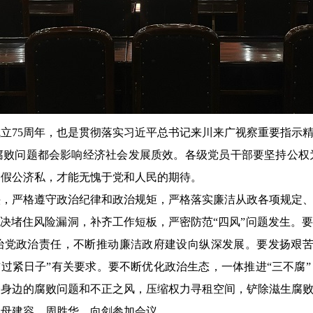
成立75周年，也是贯彻落实习近平
总书记
来川来广视察重要指示精
腐败问题都会影响经济社会发展质效。各级党员干部要坚持公权
、假公济私，才能无愧于党和人民的期待。
头，严格遵守政治纪律和政治规矩，严格落实廉洁从政各项规定
坚决堵住风险漏洞，补齐工作短板，严密防范“四风”问题发生。要
党治党政治责任，不断推动廉洁政府建设向纵深发展。要发扬艰苦
惯过紧日子”有关要求。要不断优化政治生态，一体推进“三不腐
众身边的腐败问题和不正之风，压缩权力寻租空间，铲除滋生腐
、母
建容
、周胜华、向剑参加会议。