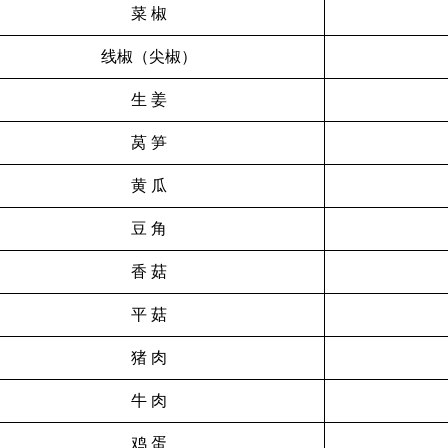
菜 椒
线椒（尖椒）
生 姜
莴 笋
黄 瓜
豆 角
香 菇
平 菇
猪 肉
牛 肉
鸡 蛋