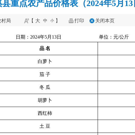
县重点农产品价格表（2024年5月1
农村局
【
大
】
打印
关闭本页
中
小
日期：2024年5月13日 单位：元/公斤
品 名
白萝卜
茄 子
冬 瓜
胡萝卜
西红柿
土 豆