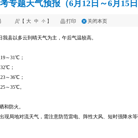
考专题天气预报（6月12日～6月15
局
【
大
】
打印
关闭本页
中
小
5日我县以多云到晴天气为主，午后气温较高。
9～31℃；
32℃；
3～36℃；
5～35℃。
防晒和防火。
易出现局地对流天气，需注意防范雷电、阵性大风、短时强降水