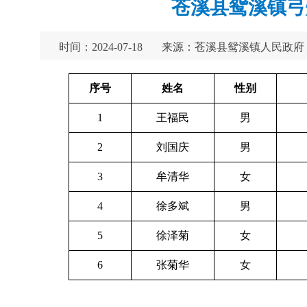
苍溪县鸳溪镇弓
时间：2024-07-18
来源：苍溪县鸳溪镇人民政府
序号
姓名
性别
1
王福民
男
2
刘国庆
男
3
牟清华
女
4
徐多斌
男
5
徐泽菊
女
6
张菊华
女