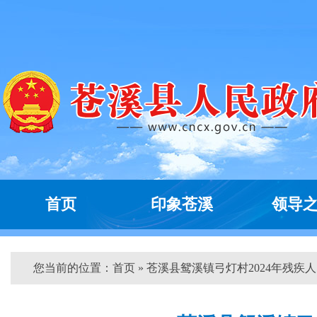
首页
印象苍溪
领导
您当前的位置：
首页
» 苍溪县鸳溪镇弓灯村2024年残疾人..