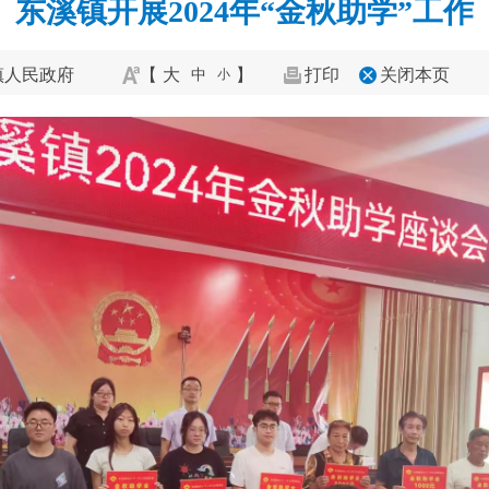
东溪镇开展2024年“金秋助学”工作
镇人民政府
【
大
】
打印
关闭本页
中
小