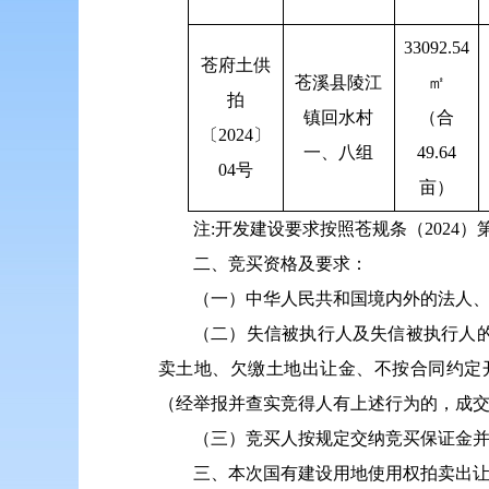
33092.54
苍府土供
苍溪县陵江
㎡
拍
镇回水村
（合
〔2024〕
一、八组
49.64
04号
亩）
注:开发建设要求按照苍规条（2024）
二、竞买资格及要求：
（一）中华人民共和国境内外的法人
（二）失信被执行人及失信被执行人
卖土地、欠缴土地出让金、不按合同约定
（经举报并查实竞得人有上述行为的，成
（三）竞买人按规定交纳竞买保证金
三、本次国有建设用地使用权拍卖出