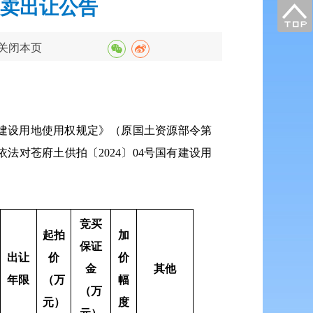
拍卖出让公告
关闭本页
建设用地使用权规定》（原国土资源部令第
对苍府土供拍〔2024〕04号国有建设用
竞买
起拍
加
保证
出让
价
价
金
其他
年限
（万
幅
（万
元）
度