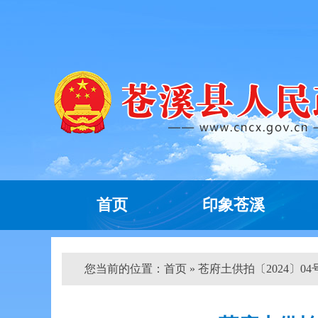
首页
印象苍溪
您当前的位置：
首页
» 苍府土供拍〔2024〕04号