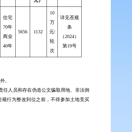
元）
10
住宅
详见苍规
万
70年
条
5656
1132
元/
商业
（2024）
轮
40年
第19号
次
除外。
责任人员和存在伪造公文骗取用地、非法倒
违规行为整改到位之前，不得参加土地竞买