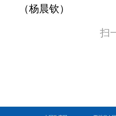
（杨晨钦）
扫