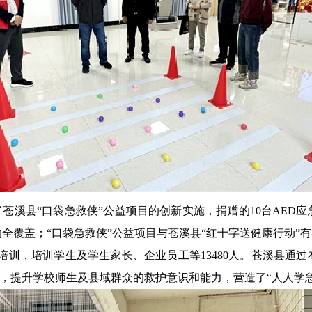
苍溪县“口袋急救侠”公益项目的创新实施，捐赠的10台AED应
的全覆盖；“口袋急救侠”公益项目与苍溪县“红十字送健康行动
护员培训，培训学生及学生家长、企业员工等13480人。苍溪县通
村，提升学校师生及县域群众的救护意识和能力，营造了“人人学