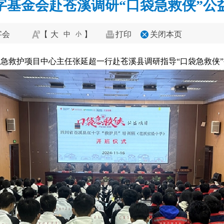
字基金会赴苍溪调研“口袋急救侠”公
字会
【
大
】
打印
关闭本页
中
小
会应急救护项目中心主任张延超一行赴苍溪县调研指导“口袋急救侠