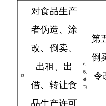
对食品生产
者伪造、涂
第
改、倒卖、
倒
出租、出
行
政
令
13
处
借、转让食
罚
品生产许可