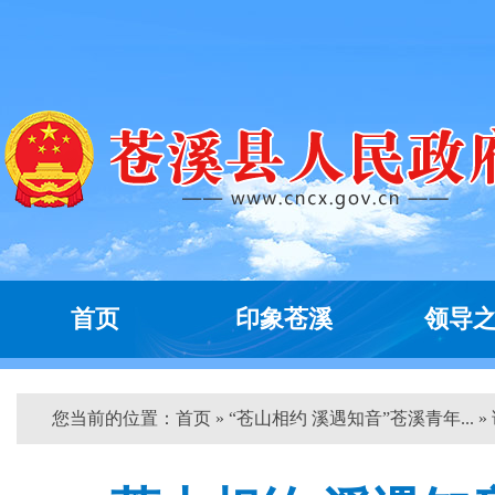
首页
印象苍溪
领导
您当前的位置：
首页
» “苍山相约 溪遇知音”苍溪青年... »