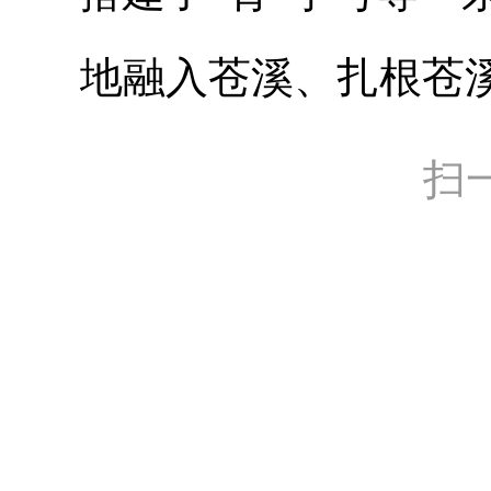
地融入苍溪、扎根苍
扫