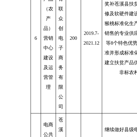
奖补苍溪县扶
（农
联
修及软硬件建
产
众
猴桃标准化生
品）
创
2019.7-
销售的专业供
6
营销
电
200
2021.12
等8个特色优
中心
子
准并形成标准
建设
商
建立扶贫产品
及运
务
非标农
营管
有
理
限
公
司
苍
电商
溪
继续做好县级
公共