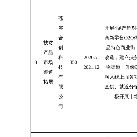
苍
溪
开展4场产销对
合
商新零售O2O
扶贫
创
品特色商业街
产品
科
2020.5-
改造，建立扶
3
市场
350
技
2021.12
物渠道；升级
渠道
有
融入线上服务
拓展
限
直供、就近分
公
极开展市
司