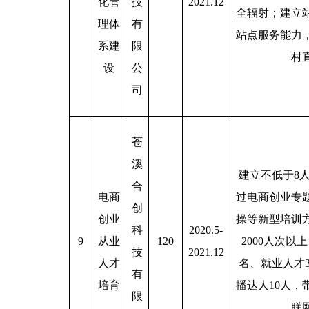
化管
技
2021.12
全辐射；建立
理体
有
站点服务能力
系建
限
村
设
公
司
苍
溪
建立不低于8
合
电商
过电商创业专
创
创业
操等新型培训
科
2020.5-
9
从业
120
2000人次以
技
2021.12
人才
名、就业人才
有
培育
播达人10人，
限
联