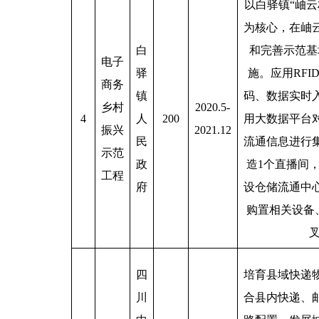
以白驿镇“岫云
为核心，在岫
白
和完善示范基
电子
驿
施。应用RF
商务
镇
码、数据实时
乡村
2020.5-
4
人
200
用大数据平台
振兴
2021.12
民
流通信息进行
示范
政
造1个直播间
工程
府
设仓储流通中心
购置相关设备
四
培育县域快递
川
合县内快递、