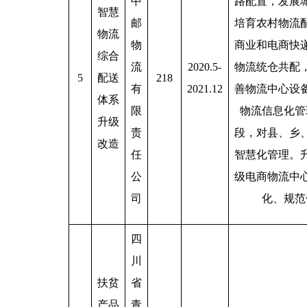
中
路配置，发展
智慧
邮
培育农村物流
物流
物
商业和电商快
综合
流
2020.5-
物流统仓共配
5
配送
218
有
2021.12
善物流中心设
体系
限
物流信息化管
升级
责
段，对县、乡
改造
任
智慧化管理。升
公
级电商物流中
司
化、规范
四
川
扶贫
省
产品
青