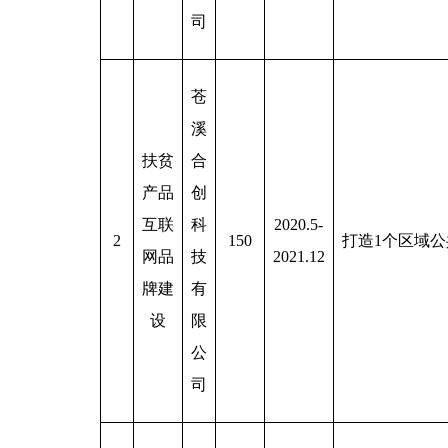
司
苍
溪
扶贫
合
产品
创
互联
科
2020.5-
2
150
打造1个区域公
网品
技
2021.12
牌建
有
设
限
公
司