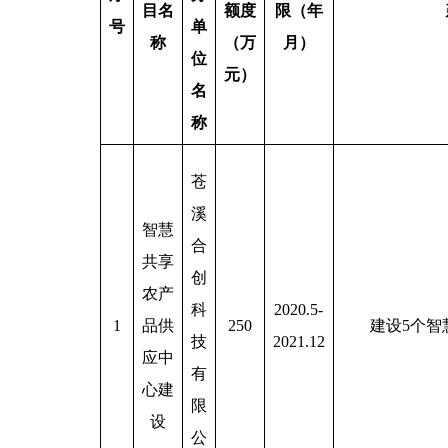
目名
额度
限（年
号
单
称
（万
月）
位
元）
名
称
苍
溪
智慧
合
共享
创
农产
科
2020.5-
1
品供
250
建设5个智
技
2021.12
应中
有
心建
限
设
公