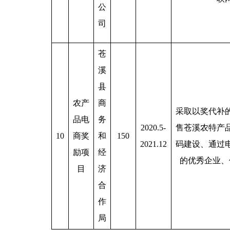
公
司
苍
溪
县
农产
商
采取以奖代补
品电
务
2020.5-
售苍溪农特产
10
商奖
和
150
2021.12
码建设、通过
励项
经
的优秀企业、
目
济
合
作
局