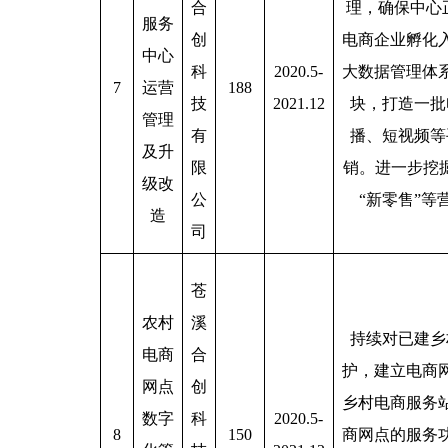
合
理，确保中心
服务
创
电商企业孵化
中心
科
2020.5-
大数据管理体
7
运营
188
技
2021.12
块，打造一批
管理
有
播、短视频等
及升
限
销。进一步挖掘
级改
公
“新零售”
造
司
苍
农村
溪
持续对已建乡
电商
合
护，建立电商
网点
创
乡村电商服务
数字
科
2020.5-
8
150
商网点的服务