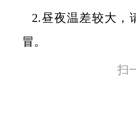
2.昼夜温差较大
冒。
扫