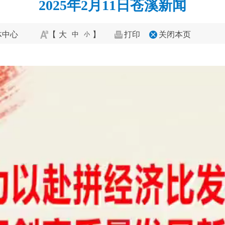
2025年2月11日苍溪新闻
体中心
【
大
】
打印
关闭本页
中
小