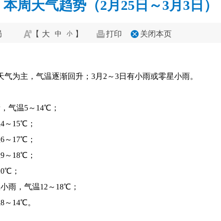
本周天气趋势（2月25日～3月3日）
局
【
大
】
打印
关闭本页
中
小
晴天气为主，气温逐渐回升；3月2～3日有小雨或零星小雨。
，气温5～14℃；
4～15℃；
6～17℃；
9～18℃；
0℃；
小雨，气温12～18℃；
8～14℃。