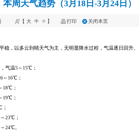
本周天气趋势（3月18日-3月24日）
局
【
大
】
打印
关闭本页
中
小
总体平稳，以多云到晴天气为主，无明显降水过程，气温逐日回升。
，气温5～15℃；
6～16℃；
～18℃；
～19℃；
℃；
～23℃；
～24℃。