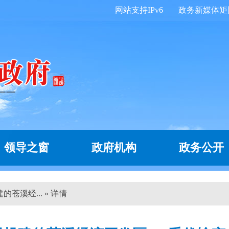
网站支持IPv6
政务新媒体矩
领导之窗
政府机构
政务公开
苍溪经... » 详情