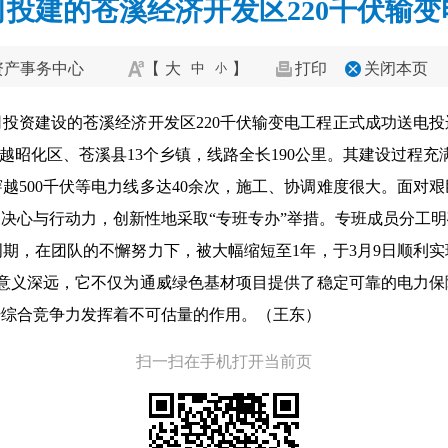
投建的苍溪经济开发区220千伏输
资产事务中心
【
大
】
打印
关闭本页
中
小
投资建设的苍溪经济开发区220千伏输变电工程正式成功送电
越昭化区、苍溪县13个乡镇，线路全长190公里。其建设过程充
穿越500千伏等电力线多达40余次，施工、协调难度很大。面对
决心与行动力，创新性地采取“专班
专办
”举措。专班成员分工
设周期，在团队的不懈努力下，被大幅缩短至1年，于3月9日顺利
运意义深远，它不仅为通威绿色基材项目提供了稳定可靠的电力
升综合竞争力发挥着不可估量的作用。（
王东
）
扫一扫在手机打开当前页