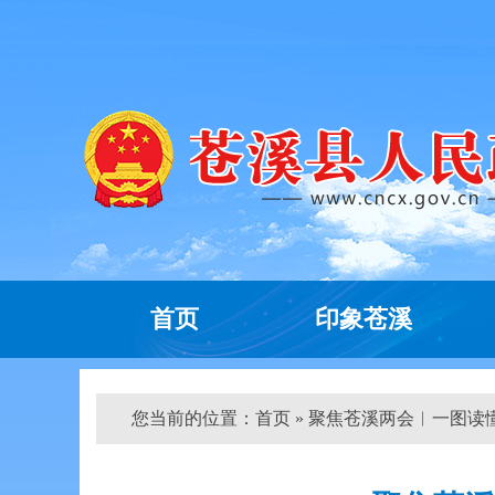
首页
印象苍溪
您当前的位置：
首页
» 聚焦苍溪两会︱一图读懂：2