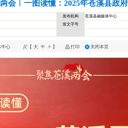
两会︱一图读懂：2025年苍溪县政
发布机构
苍溪县融媒体中心
发文字号
体中心
【
大
】
打印
关闭本页
中
小