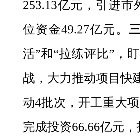
253.13亿元，引进
位资金49.27亿元。
活
”
和
“
拉练评比
”
，
盯
战，大力推动项目快
动
4
批次，开工重大项
完成投资
66.66
亿元，