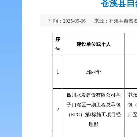
苍溪县自
时间：2025-05-06
来源：苍溪县自然
序
建设单位或个人
号
1
邱丽华
四川水发建设有限公司亭
苍
子口灌区一期工程总承包
包（
2
（EPC）第I标施工项目经
口
理部