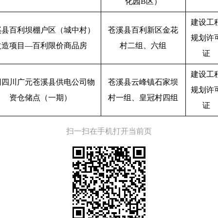
化园B区）
建设工
溪县百利坝棚户区（城中村）
苍溪县百利新区金花
规划许
改造项目—百利限价商品房
村二组、六组
证
建设工
网四川广元苍溪县供电公司物
苍溪县云峰镇石家坝
规划许
资仓储点（一期）
村一组、皇冠村四组
证
扫一扫在手机打开当前页