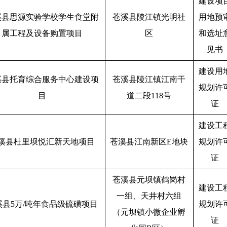
建设项
溪县思源实验学校学生食堂附
苍溪县陵江镇光明社
用地预
属工程及设备购置项目
区
和选址
见书
建设用
溪县托育综合服务中心建设项
苍溪县陵江镇江南干
规划许
目
道二段118号
证
建设工
溪县杜里坝悦汇新天地项目
苍溪县江南新区E地块
规划许
证
苍溪县元坝镇鹤岗村
建设工
一组、天井村六组
溪县5万/吨年食品级硫磺项目
规划许
（元坝镇小微企业孵
证