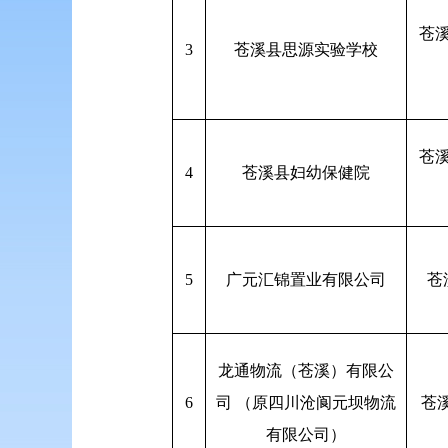
苍
3
苍溪县思源实验学校
苍
4
苍溪县妇幼保健院
5
广元汇锦置业有限公司
苍
龙通物流（苍溪）有限公
6
司 （原四川沧阆元坝物流
苍
有限公司）