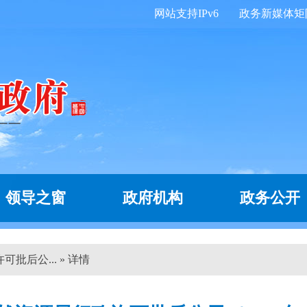
网站支持IPv6
政务新媒体矩
领导之窗
政府机构
政务公开
批后公... » 详情