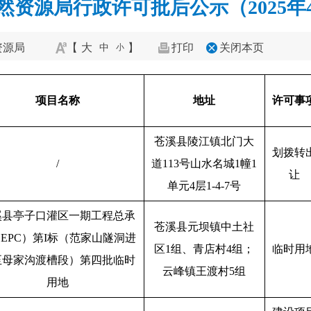
然资源局行政许可批后公示（2025年4
资源局
【
大
】
打印
关闭本页
中
小
项目名称
地址
许可事
苍溪县陵江镇北门大
划拨转
/
道113号山水名城1幢1
让
单元4层1-4-7号
溪县亭子口灌区一期工程总承
苍溪县元坝镇中土社
EPC）第I标（范家山隧洞进
区1组、青店村4组；
临时用
至母家沟渡槽段）第四批临时
云峰镇王渡村5组
用地