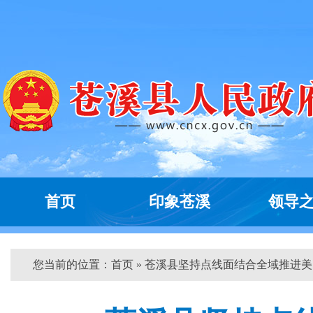
首页
印象苍溪
领导
您当前的位置：
首页
» 苍溪县坚持点线面结合全域推进美...