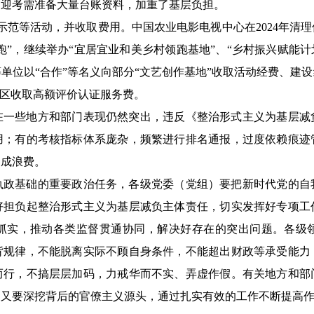
为迎考需准备大量台账资料，加重了基层负担。
范等活动，并收取费用。中国农业电影电视中心在2024年清理
跑”，继续举办“宜居宜业和美乡村领跑基地”、“乡村振兴赋能
位以“合作”等名义向部分“文艺创作基地”收取活动经费、建设经费
地区收取高额评价认证服务费。
些地方和部门表现仍然突出，违反《整治形式主义为基层减
用；有的考核指标体系庞杂，频繁进行排名通报，过度依赖痕迹
造成浪费。
基础的重要政治任务，各级党委（党组）要把新时代党的自
好担负起整治形式主义为基层减负主体责任，切实发挥好专项工
抓实，推动各类监督贯通协同，解决好存在的突出问题。各级
背规律，不能脱离实际不顾自身条件，不能超出财政等承受能力
而行，不搞层层加码，力戒华而不实、弄虚作假。有关地方和部
，又要深挖背后的官僚主义源头，通过扎实有效的工作不断提高