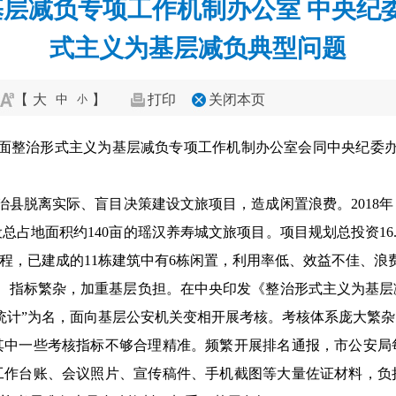
层减负专项工作机制办公室 中央纪
式主义为基层减负典型问题
【
大
】
打印
关闭本页
中
小
层面整治形式主义为基层减负专项工作机制办公室会同中央纪委
县脱离实际、盲目决策建设文旅项目，造成闲置浪费。2018年
占地面积约140亩的瑶汉养寿城文旅项目。项目规划总投资16.
工程，已建成的11栋建筑中有6栋闲置，利用率低、效益不佳、浪
指标繁杂，加重基层负担。在中央印发《整治形式主义为基层
战况统计”为名，面向基层公安机关变相开展考核。考核体系庞大繁
其中一些考核指标不够合理精准。频繁开展排名通报，市公安局
工作台账、会议照片、宣传稿件、手机截图等大量佐证材料，负