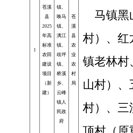
苍溪
镇、
马镇黑
县
唤马
苍
2025
镇、
溪
村）、红
年高
漓江
县
标准
镇、
农
1
农田
歧坪
业
镇老林村
建设
镇、
农
项目
桥溪
村
山村）、
（新
乡、
局
建）
云峰
镇人
村）、三
民政
府
顶村（原