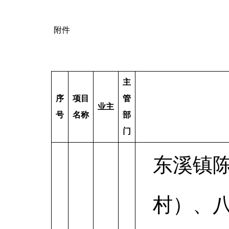
附件
主
序
项目
管
业主
号
名称
部
门
东溪镇
村）、