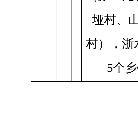
垭村、
村），浙
5个