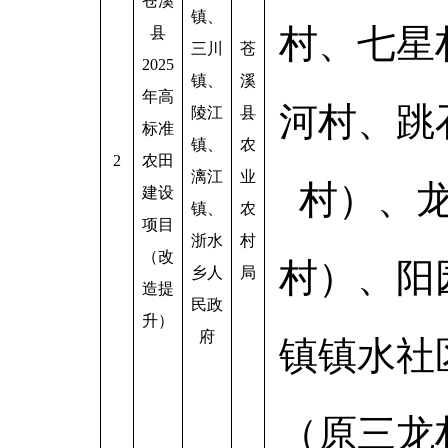
苍溪
镇、
村、七星
县
三川
苍
2025
镇、
溪
年高
河村、跳
陵江
县
标准
镇、
农
2
农田
漓江
业
村）、
建设
镇、
农
项目
浙水
村
（改
村）、阳
乡人
局
造提
民政
升）
府
镇镇水社
（原三龙