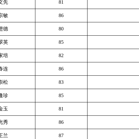
文先
81
宗敏
86
进德
80
翠英
85
家培
82
春连
86
崇松
83
逢珍
85
金玉
81
光秀
86
正兰
87