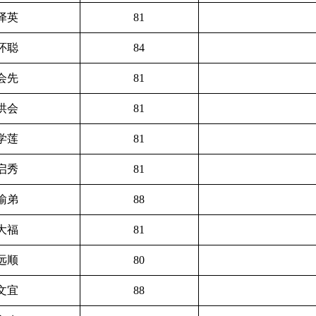
泽英
81
怀聪
84
会先
81
洪会
81
学莲
81
启秀
81
瑜弟
88
大福
81
远顺
80
文宜
88