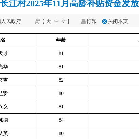
长江村2025年11月高龄补贴资金发
镇人民政府
【
大
】
打印
关闭本页
中
小
姓名
年龄
天才
81
光华
81
文吉
82
益贤
80
兴义
81
纯德
84
从英
80