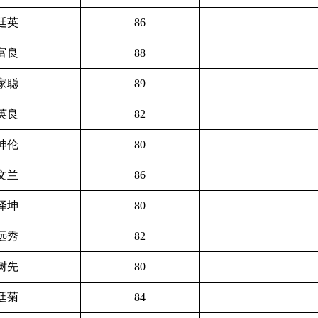
廷英
86
富良
88
家聪
89
英良
82
坤伦
80
文兰
86
泽坤
80
远秀
82
树先
80
廷菊
84