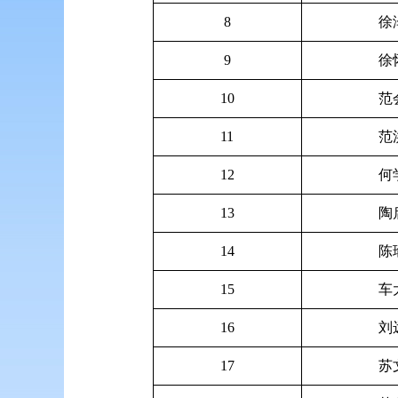
8
徐
9
徐
10
范
11
范
12
何
13
陶
14
陈
15
车
16
刘
17
苏