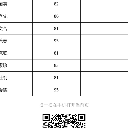
国英
82
秀先
86
文合
81
长春
95
克聪
81
素珍
83
仕钊
81
会德
95
扫一扫在手机打开当前页