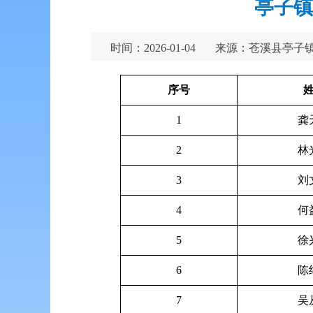
亭子镇
时间：2026-01-04
来源：苍溪县亭子
序号
1
龚
2
林
3
刘
4
何
5
徐
6
陈
7
吴