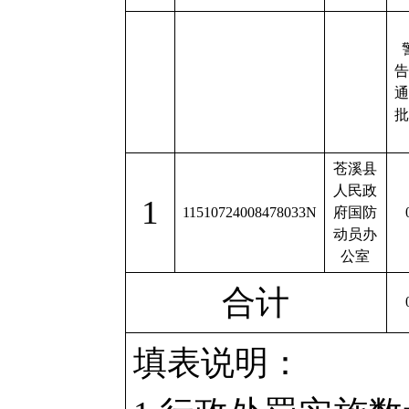
告
通
批
苍溪县
人民政
1
11510724008478033N
府国防
动员办
公室
合计
填表说明：