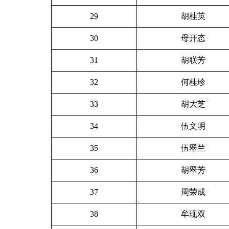
29
胡桂英
30
母开态
31
胡联芳
32
何桂珍
33
胡大芝
34
伍文明
35
伍翠兰
36
胡翠芳
37
周荣成
38
牟现双