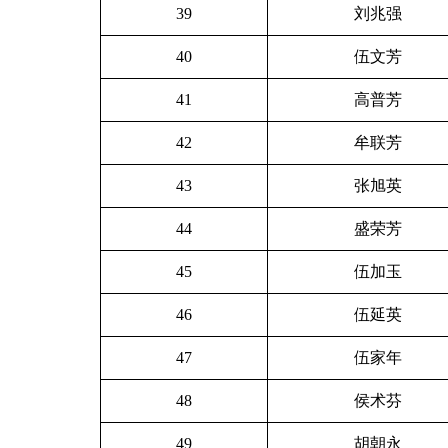
39
刘兆强
40
伍文芳
41
高普芳
42
牟联芳
43
张旭英
44
盛荣芳
45
伍加玉
46
伍延英
47
伍家年
48
侯术芬
49
胡朝永