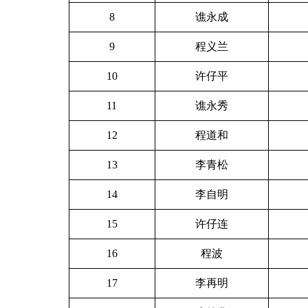
8
谯永成
9
程义兰
10
许仔平
11
谯永秀
12
程道和
13
李青松
14
李自明
15
许仔连
16
程波
17
李再明