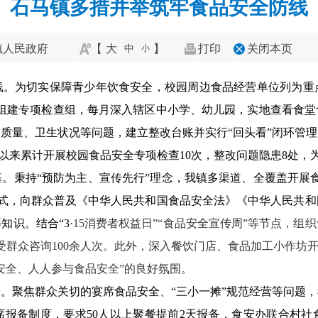
石马镇多措并举筑牢食品安全防线
镇人民政府
【
大
】
打印
关闭本页
中
小
线。为切实保障青少年饮食安全，校园周边食品经营单位列为重点
校组建专项检查组，每月深入辖区中小学、幼儿园，实地查看食堂
质量、卫生状况等问题，建立整改台账并实行“回头看”闭环管
年以来累计开展校园食品安全专项检查10次，整改问题隐患8处，
。秉持“预防为主、宣传先行”理念，我镇多渠道、全覆盖开展
形式，向群众普及《中华人民共和国食品安全法》《中华人民共
知识。结合“3
·15消费者权益日”“食品安全宣传周”等节点，
受群众咨询100余人次。此外，深入餐饮门店、食品加工小作坊
安全、人人参与食品安全”的良好氛围。
。聚焦群众关切的宴席食品安全、“三小一摊”规范经营等问题
席报备制度，要求50人以上聚餐提前2天报备，食安办联合村社