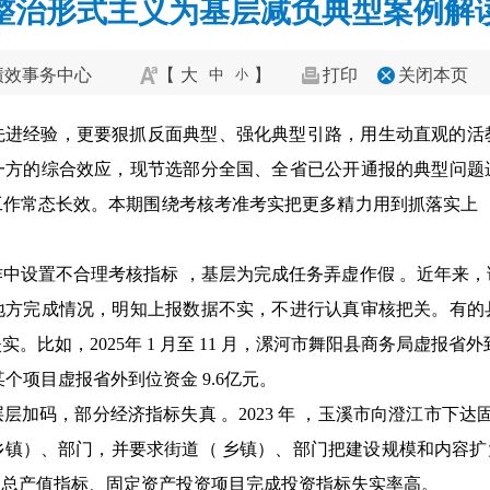
整治形式主义为基层减负典型案例解
绩效事务中心
【
大
】
打印
关闭本页
中
小
先进经验，更要狠抓反面典型、强化典型引路，用生动直观的活
一方的综合效应，现节选部分全国、全省已公开通报的典型问题
作常态长效。本期围绕考核考准考实把更多精力用到抓落实上 ，
中设置不合理考核指标 ，基层为完成任务弄虚作假 。近年来
地方完成情况，明知上报数据不实，不进行认真审核把关。有的
比如，2025年 1 月至 11 月，漯河市舞阳县商务局虚报省
个项目虚报省外到位资金 9.6亿元。
加码，部分经济指标失真 。2023 年 ，玉溪市向澄江市下达
 乡镇）、部门，并要求街道（ 乡镇）、部门把建设规模和内容
业总产值指标、固定资产投资项目完成投资指标失实率高。