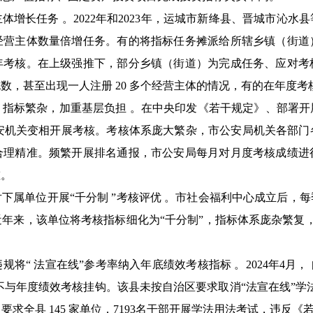
增长任务 。2022年和2023年，运城市新绛县、晋城市沁
经营主体数量倍增任务。有的将指标任务摊派给所辖乡镇（街道
年考核。在上级强推下，部分乡镇（街道）为完成任务、应对考
数，甚至出现一人注册 20 多个经营主体的情况，有的在年度
指标繁杂，加重基层负担 。在中央印发《若干规定》、部署开展
公安机关变相开展考核。考核体系庞大繁杂，市公安局机关各部
合理精准。频繁开展排名通报，市公安局每月对月度考核成绩进
重。
下属单位开展“千分制 ”考核评优 。市社会福利中心成立后，
年来，该单位将考核指标细化为“千分制”，指标体系庞杂繁复，违
将“ 法宣在线”参考率纳入年底绩效考核指标 。2024年4月，
与年度绩效考核挂钩。该县未按自治区要求取消“法宣在线”学法积分
要求全县 145 家单位，7193名干部开展学法用法考试，违反