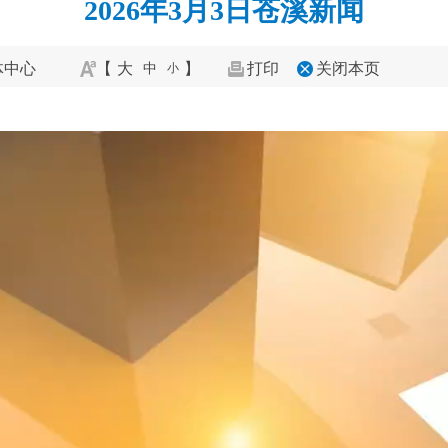
2026年3月3日苍溪新闻
体中心
【
大
】
打印
关闭本页
中
小