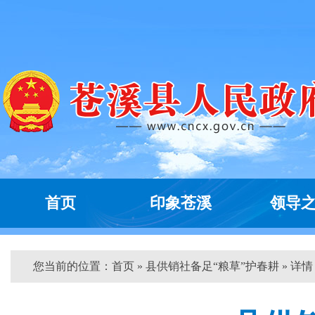
首页
印象苍溪
领导
您当前的位置：
首页
» 县供销社备足“粮草”护春耕 » 详情