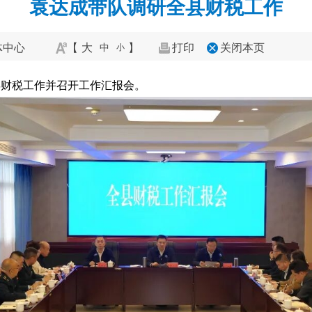
袁达成带队调研全县财税工作
体中心
【
大
】
打印
关闭本页
中
小
县财税工作并召开工作汇报会。