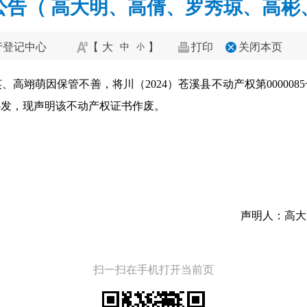
公告（ 高大明、高倩、罗秀琼、高彬
产登记中心
【
大
】
打印
关闭本页
中
小
高翊萌因保管不善，将川（2024）苍溪县不动产权第00000
补发，现声明该不动产权证书作废。
声明人：高大
扫一扫在手机打开当前页