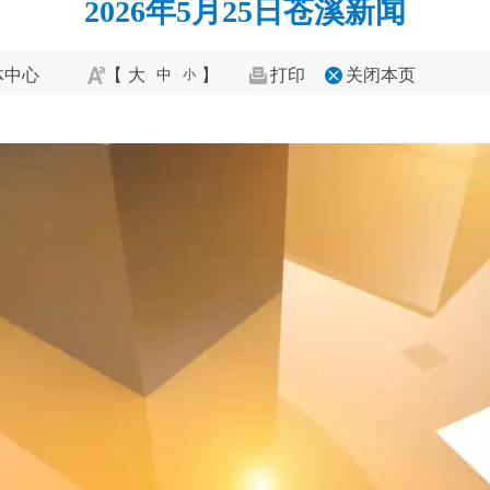
2026年5月25日苍溪新闻
体中心
【
大
】
打印
关闭本页
中
小