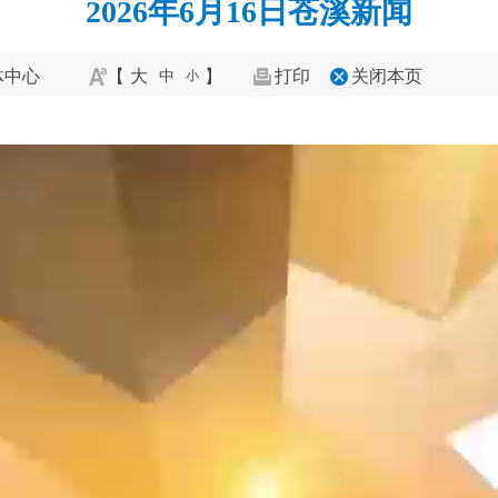
2026年6月16日苍溪新闻
体中心
【
大
】
打印
关闭本页
中
小