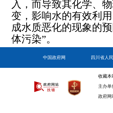
入，而导致其化学、物
变，影响水的有效利用
成水质恶化的现象的预
体污染”。
【主持人】：通过刘局
中国政府网
四川省人
污染防治”含义，那么
【刘素军】：我县境内
收藏本
截至目前，纳入国家考
主办单
质保持在Ⅱ类，纳入省
政府网站
优于Ⅲ类，纳入市级考