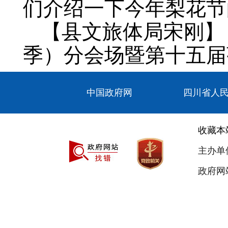
们介绍一下今年梨花节
【县文旅体局宋刚】
季）分会场暨第十五届
举行，本次梨花节以“潮
中国政府网
四川省人
在苍溪梨仙湖湿地公园
《健康苍溪》《魅力苍
收藏本
五届苍溪梨花节开幕式
主办单
道万人健康跑活动、梨
政府网站
等丰富多彩的活动。除
日还将举办各分会场活