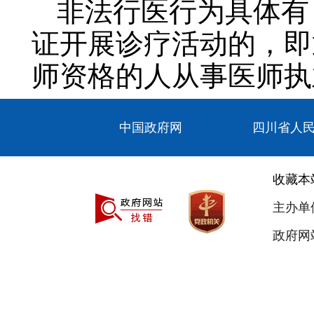
非法行医行为具体有
证开展诊疗活动的，即通
师资格的人从事医师执
机构承包、承租医疗机
中国政府网
四川省人
展诊疗活动的，即通常所
业受利益驱使，违法聘
收藏本
保健品和药品，欺骗群
主办单
店、宾馆、会所、私人
政府网站
资质的个人擅自开展医
许可证擅自聘用医师或