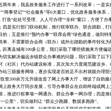
近两年来，我县政务服务工作进行了一系列改革：一是实行
设”“商事登记”“社会服务”等6大窗口，优化政务服务体
，打造“处处可受理、人人可办理”“全科”窗口，方便了
；四是实行部门联动机制，推行联审联办、联合踏勘，打
的；五是推行“预约办事”“联席会商”绿色通道，做到
简单、不需要联合会商（联办）或外出踏勘的事件转化为
，距离县城有100多公里，我们采取了哪些措施来方便偏
为切实解决偏远乡镇群众办事难的问题，我们采取了以下
村（社区）代办站建设标准，其次加大力度规范建设乡、
办站三级服务网络，逐步实现老百姓足不出村就能办理部
年投资200余万元升级改造了网上办事大厅，增设了自助
网上政务大厅同步发展，引导办事群众在自助终端或网上
源，推进行权事项一网通办、群众办事一网办理；四是推
一公里”，切实做到让 “群众少跑腿、数据多跑路”。
纳入政务大厅办理，行政审批单位不能提供实时监管，请