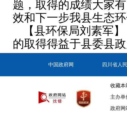
题，取得的成绩大家有
效和下一步我县生态环
【县环保局刘素军】
的取得得益于县委县政
协助。2017年来，
中国政府网
四川省人
过全县上下共同努力，
问题。完成垃圾填埋场
收藏本
场44家、拆迁了位于
主办单
水取水口。生态环保工
政府网站
我们将立足当前、着眼