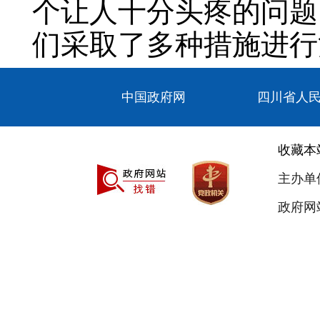
个让人十分头疼的问题
们采取了多种措施进行
外，我们在去年的基础
中国政府网
四川省人
今年春节期间，交通情
【主持人】：请问春
收藏本
域呢？
主办单
【县住建局王琦】：
政府网站
在老城区，包括老桥头
围、北门沟干道、汉昌
域，另外，务工人员返