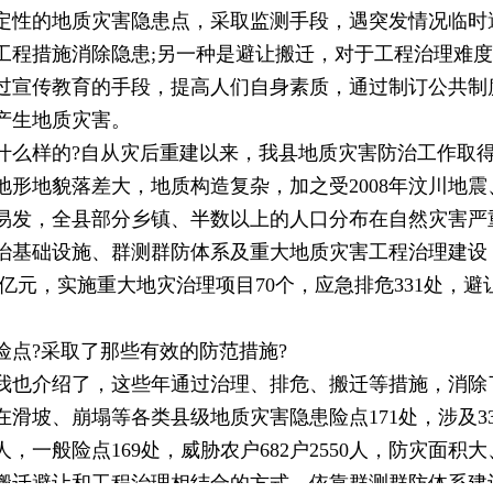
定性的地质灾害隐患点，采取监测手段，遇突发情况临时
工程措施消除隐患;另一种是避让搬迁，对于工程治理难
过宣传教育的手段，提高人们自身素质，通过制订公共制
产生地质灾害。
什么样的?自从灾后重建以来，我县地质灾害防治工作取得
地貌落差大，地质构造复杂，加之受2008年汶川地震、2
易发，全县部分乡镇、半数以上的人口分布在自然灾害严
治基础设施、群测群防体系及重大地质灾害工程治理建设，
亿元，实施重大地灾治理项目70个，应急排危331处，避让
险点?采取了那些有效的防范措施?
我也介绍了，这些年通过治理、排危、搬迁等措施，消除了
坡、崩塌等各类县级地质灾害隐患险点171处，涉及33个乡
7人，一般险点169处，威胁农户682户2550人，防灾
搬迁避让和工程治理相结合的方式，依靠群测群防体系建