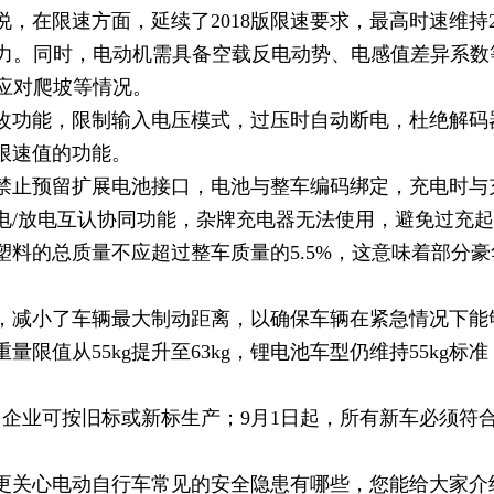
在限速方面，延续了2018版限速要求，最高时速维持25
出动力。同时，电动机需具备空载反电动势、电感值差异系
以应对爬坡等情况。
改功能，限制输入电压模式，过压时自动断电，杜绝解码
限速值的功能。
禁止预留扩展电池接口，电池与整车编码绑定，充电时与
电/放电互认协同功能，杂牌充电器无法使用，避免过充
塑料的总质量不应超过整车质量的5.5%，这意味着部分
，减小了车辆最大制动距离，以确保车辆在紧急情况下能
限值从55kg提升至63kg，锂电池车型仍维持55kg
前，企业可按旧标或新标生产；9月1日起，所有新车必须符合新
更关心电动自行车常见的安全隐患有哪些，您能给大家介