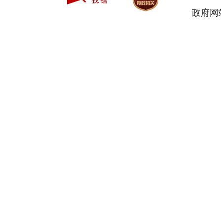
符合条件老年人享受的
政府网站
扣除其已获得的最低生
补贴、重度残疾人护理
主持人
：申请救助的
赵波
：一是能力评估
老年人或其监护人，向
民政府核实申请人低保
核符合条件的，向县民
能力评估资质的第三方
告。