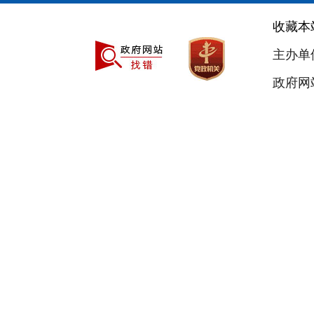
层一线，带动6000多
收藏本
民看，领着农民干，带
主办单
【主持人】： 国家为
政府网站
【白咸荣】 国家层面
个方面：
一是壮大科技特派员
校和企业的科技人员到
返乡农民工、退伍转业
二是完善选派政策。
留人事关系，对开展公