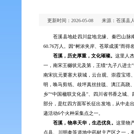
更新时间：2026-05-08
来源：苍溪县
苍溪县地处四川盆地北缘、秦巴山脉南麓
60.76万人。因“树浓夹岸、苍翠成溪”而得
苍溪，历史厚重，文化璀璨。
这里人杰
一，南宋王樾状元及第，王绩“九子八进士
南宋抗元要塞大获城，云台观、崇霞宝塔
明，唤马剪纸、歧坪真丝挂毯、漓江高跷
乡”“中国楹联文化县”、四川省书香之城
部分，是红四方面军长征出发地，从中走出
递活动6个火种采集点之一。
苍溪，物阜天华，生态优良。
这里物
点县、川明参等道地中药材主产区之一，