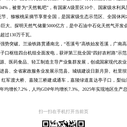
率94%，被誉为“天然氧吧”，有国家A级景区10个、国家级水利
梨花节、猕猴桃采摘节享誉全国，是国家级生态示范区、全国休闲
巨大。探明天然气储量5000亿方，是中石油中石化天然气开发会
超过130万千瓦。
强势突破。兰渝铁路贯通南北，“苍溪号”高铁始发苍溪，广南
子口枢纽四台机组全面发电，获评第三批全国“四好农村路”示
能源、医药食品、轻工制造主导产业集群发展，创成国家现代农
先进县、全省家政服务业发展示范县。城镇建设日新月异。杜里
，红军渡大桥、嘉陵三桥建成通车，嘉陵绿道直达亭子口，梨仙
增长7.2%，人均GDP年均增长7.3%。2025年实现地区生产总值
扫一扫在手机打开当前页