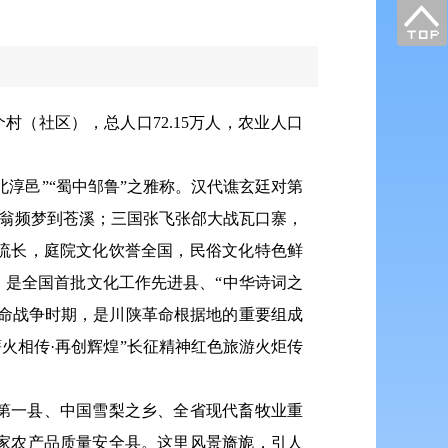
村（社区），总人口72.15万人，农业人口
北淳邑”“蜀中邹鲁”之雅称。汉代谯玄廷对第
放翁频梦到苍溪；三国张飞张郃大战瓦口寨，
流长，庭院文化饮誉全国，民俗文化特色鲜
是全国首批文化工作先进县、“中华诗词之
革命战争时期，是川陕革命根据地的重要组成
火相传·再创辉煌”长征精神红色旅游火炬传
第一县、中国雪梨之乡、全省现代畜牧业重
家农产品质量安全县。这里风景旖旎，引人