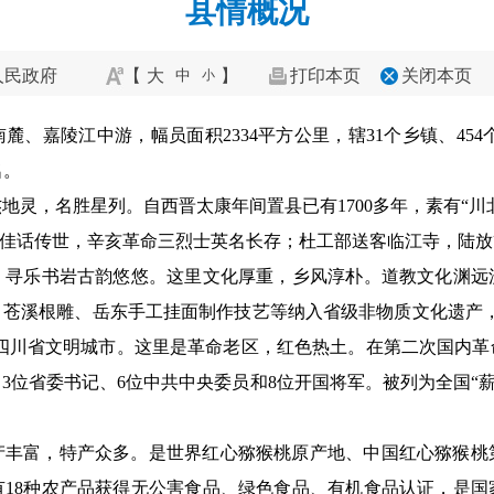
县情概况
人民政府
【
大
】
打印本页
关闭本页
中
小
、嘉陵江中游，幅员面积2334平方公里，辖31个乡镇、454个
名。
地灵，名胜星列。自西晋太康年间置县已有1700多年，素有“川
”佳话传世，辛亥革命三烈士英名长存；杜工部送客临江寺，陆
、寻乐书岩古韵悠悠。这里文化厚重，乡风淳朴。道教文化渊远
、苍溪根雕、岳东手工挂面制作技艺等纳入省级非物质文化遗产，
、四川省文明城市。这里是革命老区，红色热土。在第二次国内
3位省委书记、6位中共中央委员和8位开国将军。被列为全国“薪
产丰富，特产众多。是世界红心猕猴桃原产地、中国红心猕猴桃
有18种农产品获得无公害食品、绿色食品、有机食品认证，是国