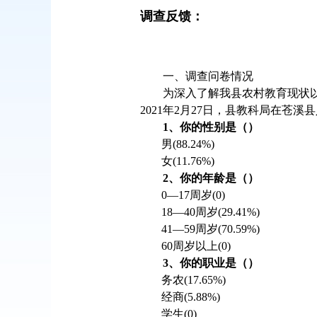
调查反馈：
一、调查问卷情况
为深入了解我县农村教育现状以
2021年2月27日，县教科局在
1、你的性别是（）
男
(88.24%)
女
(11.76%)
2、你的年龄是（）
0—17周岁(0)
18—40周岁(29.41%)
41—59周岁(70.59%)
60周岁以上(0)
3、你的职业是（）
务农
(17.65%)
经商
(5.88%)
学生
(0)