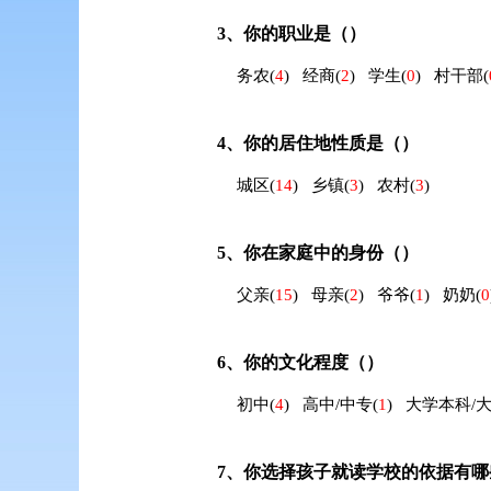
3、
你的职业是（）
务农
(
4
)
经商
(
2
)
学生
(
0
)
村干部
(
4、
你的居住地性质是（）
城区
(
14
)
乡镇
(
3
)
农村
(
3
)
5、
你在家庭中的身份（）
父亲
(
15
)
母亲
(
2
)
爷爷
(
1
)
奶奶
(
0
6、
你的文化程度（）
初中
(
4
)
高中/中专
(
1
)
大学本科/
7、
你选择孩子就读学校的依据有哪