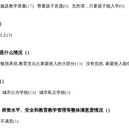
设施及教学质量
(
17
)
尊重孩子意愿
(
6
)
无所谓，只要孩子能入学
(
0
)
）
以上
(
3
)
是什么情况（）
勉强承担,教育支出占家庭收入的大部分
(
13
)
没有负担, 家庭收入
（）
城市公办学校
(
14
)
城市私立学校
(
3
)
、师资水平、安全和教育教学管理等整体满意度情况（）
很不满意
(
1
)