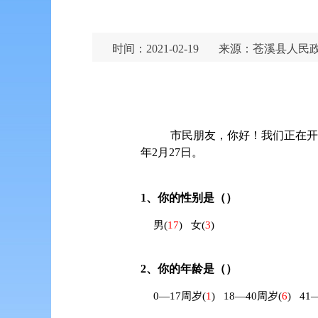
时间：2021-02-19
来源：苍溪县人民
市民朋友，你好！我们正在
年
2
月
27
日。
1、
你的性别是（）
男
(
17
)
女
(
3
)
2、
你的年龄是（）
0—17周岁
(
1
)
18—40周岁
(
6
)
41