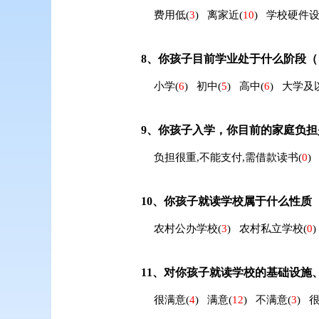
费用低
(
3
)
离家近
(
10
)
学校硬件
8、
你孩子目前学业处于什么阶段（
小学
(
6
)
初中
(
5
)
高中
(
6
)
大学及
9、
你孩子入学，你目前的家庭负担
负担很重,不能支付,需借款读书
(
0
)
10、
你孩子就读学校属于什么性质
农村公办学校
(
3
)
农村私立学校
(
0
)
11、
对你孩子就读学校的基础设施
很满意
(
4
)
满意
(
12
)
不满意
(
3
)