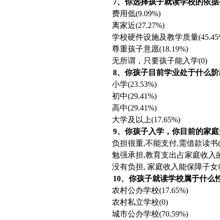
7、你选择孩子就读学校的依据
费用低
(9.09%)
离家近
(27.27%)
学校硬件设施及教学质量
(45.4
尊重孩子意愿
(18.19%)
无所谓，只要孩子能入学
(0)
8、你孩子目前学业处于什么阶
小学
(23.53%)
初中
(29.41%)
高中
(29.41%)
大学及以上
(17.65%)
9、你孩子入学，你目前的家
负担很重
,不能支付,需借款读书(
勉强承担
,教育支出占家庭收入的大
没有负担
, 家庭收入能保障子女教育
10、你孩子就读学校属于什么
农村公办学校
(17.65%)
农村私立学校
(0)
城市公办学校
(70.59%)