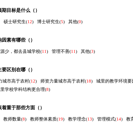
预期目标是什么（）
硕士研究生
(
12
)
博士研究生
(
5
)
其他
(
0
)
响因素有哪些（）
生源少，都去县城学校
(
11
)
管理不善
(
11
)
其他
(
3
)
主要区别在哪（）
力城市高于农村
(
12
)
师资力量城市高于农村
(
18
)
城里的教学环境要
城里学校学科结构更合理
(
8
)
该着重于那些方面（）
教师数量
(
8
)
教师整体素质
(
19
)
教学理念
(
13
)
管理模式
(
14
)
教