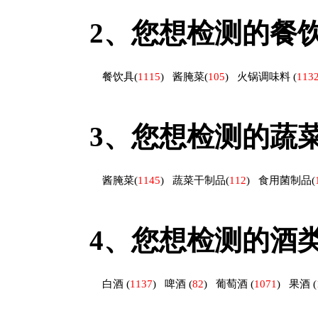
2、
您想检测的餐
餐饮具
(
1115
)
酱腌菜
(
105
)
火锅调味料
(
113
3、
您想检测的蔬
酱腌菜
(
1145
)
蔬菜干制品
(
112
)
食用菌制品
(
4、
您想检测的酒
白酒
(
1137
)
啤酒
(
82
)
葡萄酒
(
1071
)
果酒
(