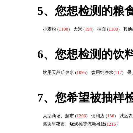
5、
您想检测的粮
小麦粉
(
1100
)
大米
(
194
)
挂面
(
1100
)
其他
6、
您想检测的饮
饮用天然矿泉水
(
1095
)
饮用纯净水
(
117
)
果
7、
您希望被抽样
大型商场、超市
(
1206
)
便利店
(
136
)
城区
路边早夜市、烧烤摊等流动摊贩
(
1215
)