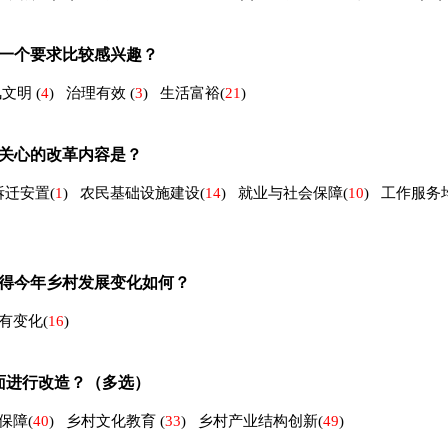
一个要求比较感兴趣？
风文明
(
4
)
治理有效
(
3
)
生活富裕
(
21
)
关心的改革内容是？
拆迁安置
(
1
)
农民基础设施建设
(
14
)
就业与社会保障
(
10
)
工作服务
得今年乡村发展变化如何？
有变化
(
16
)
面进行改造？（多选）
保障
(
40
)
乡村文化教育
(
33
)
乡村产业结构创新
(
49
)