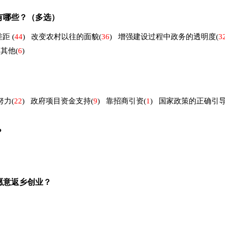
有哪些？（多选）
差距
(
44
)
改变农村以往的面貌
(
36
)
增强建设过程中政务的透明度
(
3
其他
(
6
)
努力
(
22
)
政府项目资金支持
(
9
)
靠招商引资
(
1
)
国家政策的正确引
？
愿意返乡创业？