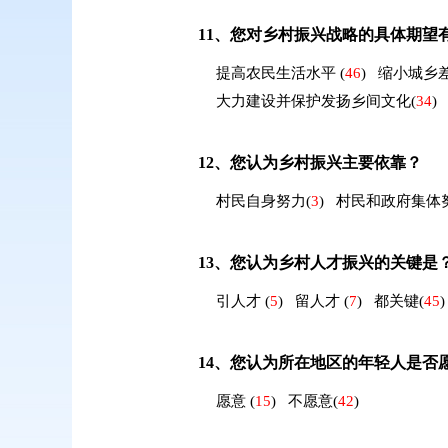
11、
您对乡村振兴战略的具体期望
提高农民生活水平
(
46
)
缩小城乡
大力建设并保护发扬乡间文化
(
34
)
12、
您认为乡村振兴主要依靠？
村民自身努力
(
3
)
村民和政府集体
13、
您认为乡村人才振兴的关键是
引人才
(
5
)
留人才
(
7
)
都关键
(
45
)
14、
您认为所在地区的年轻人是否
愿意
(
15
)
不愿意
(
42
)