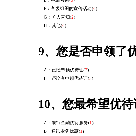
E：电话咨询
(
0
)
F：各级组织的宣传活动
(
0
)
G：旁人告知
(
2
)
H：其他
(
0
)
9、
您是否申领了
A：已经申领优待证
(
3
)
B：还没有申领优待证
(
3
)
10、
您最希望优待
A：银行金融优待服务
(
1
)
B：通讯业务优惠
(
1
)