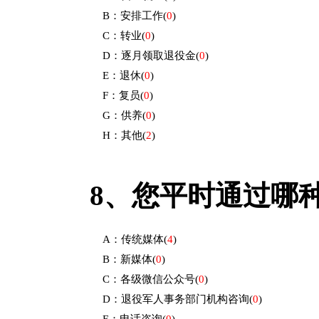
B：安排工作
(
0
)
C：转业
(
0
)
D：逐月领取退役金
(
0
)
E：退休
(
0
)
F：复员
(
0
)
G：供养
(
0
)
H：其他
(
2
)
8、
您平时通过哪
A：传统媒体
(
4
)
B：新媒体
(
0
)
C：各级微信公众号
(
0
)
D：退役军人事务部门机构咨询
(
0
)