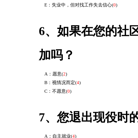
E：失业中，但对找工作失去信心
(
0
)
6、
如果在您的社
加吗？
A：愿意
(
2
)
B：视情况而定
(
4
)
C：不愿意
(
0
)
7、
您退出现役时
A：自主就业
(
4
)