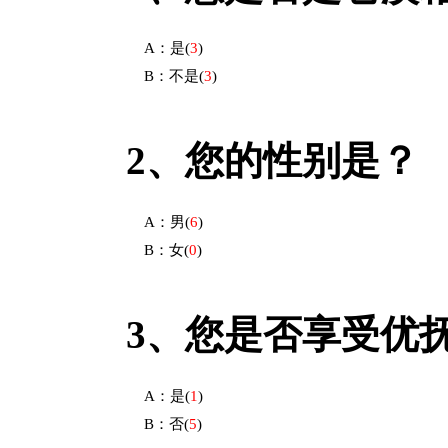
A：是
(
3
)
B：不是
(
3
)
2、
您的性别是？
A：男
(
6
)
B：女
(
0
)
3、
您是否享受优
A：是
(
1
)
B：否
(
5
)